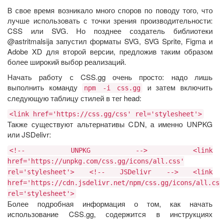
В свое время возникало много споров по поводу того, что
лучше использовать с точки зрения производительности:
CSS или SVG. Но позднее создатель библиотеки
@astritmalsija запустил форматы SVG, SVG Sprite, Figma и
Adobe XD для второй версии, предложив таким образом
более широкий выбор реализаций.
Начать работу с CSS.gg очень просто: надо лишь
выполнить команду
и затем включить
npm -i css.gg
следующую таблицу стилей в тег head:
<link href='https://css.gg/css' rel='stylesheet'>
Также существуют альтернативы CDN, а именно UNPKG
или JSDelivr:
<!-- UNPKG --> <link
href='https://unpkg.com/css.gg/icons/all.css'
rel='stylesheet'> <!-- JSDelivr --> <link
href='https://cdn.jsdelivr.net/npm/css.gg/icons/all.cs
rel='stylesheet'>
Более подробная информация о том, как начать
использование CSS.gg, содержится в инструкциях