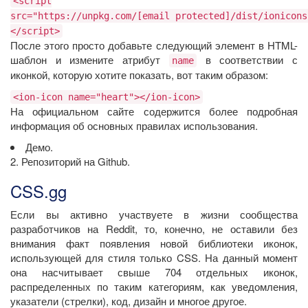
<script
src="https://unpkg.com/[email protected]/dist/ionicons
</script>
После этого просто добавьте следующий элемент в HTML-
шаблон и измените атрибут
в соответствии с
name
иконкой, которую хотите показать, вот таким образом:
<ion-icon name="heart"></ion-icon>
На официальном сайте содержится более подробная
информация об основных правилах использования.
Демо.
2. Репозиторий на Github.
CSS.gg
Если вы активно участвуете в жизни сообщества
разработчиков на Reddit, то, конечно, не оставили без
внимания факт появления новой библиотеки иконок,
использующей для стиля только CSS. На данный момент
она насчитывает свыше 704 отдельных иконок,
распределенных по таким категориям, как уведомления,
указатели (стрелки), код, дизайн и многое другое.