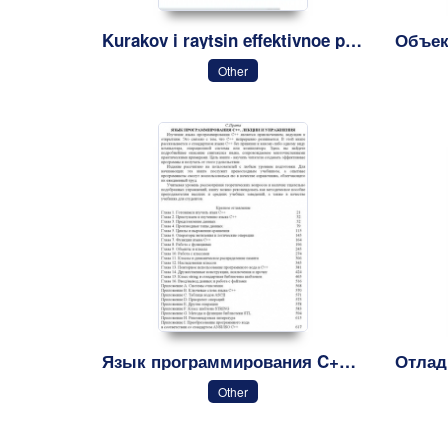
Kurakov i raytsin effektivnoe prodvizhenie sayta
Other
Язык программирования C++ Part 001
Other