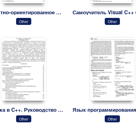
Объектно-ориентированное программирование на C++
Other
Other
Отладка в C++. Руководство для разработчиков Part 001
Other
Other