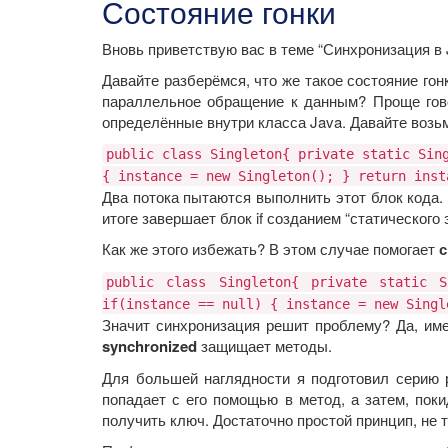
Состояние гонки
Вновь приветствую вас в теме “Синхронизация в
Давайте разберёмся, что же такое состояние гон
параллельное обращение к данным? Проще говор
определённые внутри класса Java. Давайте возьм
public class Singleton{ private static Sin
{ instance = new Singleton(); } return inst
Два потока пытаются выполнить этот блок кода. П
итоге завершает блок if созданием “статического
Как же этого избежать? В этом случае помогает
с
public class Singleton{ private static S
if(instance == null) { instance = new Singl
Значит синхронизация решит проблему? Да, име
synchronized
защищает методы.
Для большей наглядности я подготовил серию р
попадает с его помощью в метод, а затем, пок
получить ключ. Достаточно простой принцип, не т