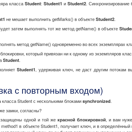
ляра класса
Student
:
Student1
и
Student2
. Синхронизирование 
nt1
не мешает выполнить getMarks() в объекте
Student2
.
будет затем выполнять тот же метод getName() в объекте
Stude
полнять метод getName() одновременно во всех экземплярах к
 блокировки, который привязан ни к одному из экземпляров кла
са
Student
.
ыполняет
Student1
, удерживая ключ, не даст другим потокам 
овка с повторным входом)
а класса Student с несколькими блоками
synchronized
.
же замки, согласны?
) защищены одной и той же
красной блокировкой
, и вам нуж
й method1 в объекте Student1, получает ключ, и в определённы