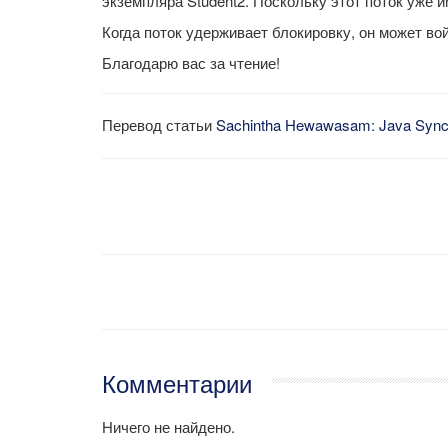
экземпляра Student2. Поскольку этот поток уже 
Когда поток удерживает блокировку, он может во
Благодарю вас за чтение!
Перевод статьи
Sachintha Hewawasam
:
Java Synch
Комментарии
Ничего не найдено.