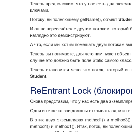
Теперь предположим, что у нас есть два экземп
ключами.
Потоку, выполняющему getName(), объект
Stude
И он не пересечётся с другим потоком, который 
наглядно это демонстрируют.
А что, если мы хотим помешать двум потокам вы
Теперь вы понимаете, для чего нам нужен объект
случае это должно быть поле Static самого клас
Теперь становится ясно, что поток, который в
Student
.
ReEntrant Lock (блокир
Снова представим, что у нас есть два экземпляр
Одни и те же ключи должны открывать одни и те 
В этих двух экземплярах method1() и method3(
method4() и method1(). Итак, поток, выполняющи