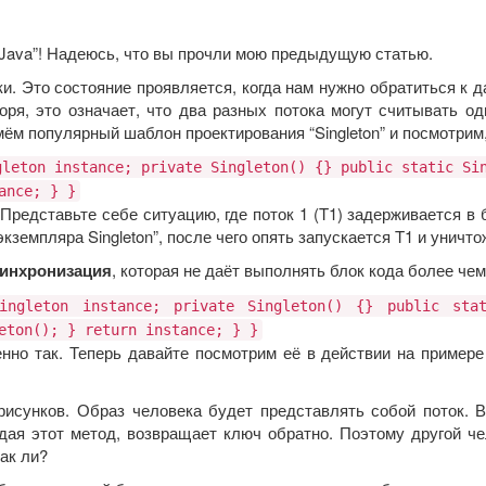
 Java”! Надеюсь, что вы прочли мою предыдущую статью.
ки. Это состояние проявляется, когда нам нужно обратиться к 
я, это означает, что два разных потока могут считывать од
ём популярный шаблон проектирования “Singleton” и посмотрим, 
gleton instance; private Singleton() {} public static Si
ance; } }
редставьте себе ситуацию, где поток 1 (T1) задерживается в б
 экземпляра Singleton”, после чего опять запускается T1 и уничт
инхронизация
, которая не даёт выполнять блок кода более че
ingleton instance; private Singleton() {} public stat
eton(); } return instance; } }
нно так. Теперь давайте посмотрим её в действии на примере
исунков. Образ человека будет представлять собой поток. Вз
идая этот метод, возвращает ключ обратно. Поэтому другой че
ак ли?