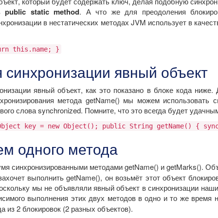
 объект, который будет содержать ключ, делая подобную синхро
 в
public static method
. А что же для преодоления блокир
синхронизации в нестатических методах JVM использует в качес
urn this.name; }
я синхронизации явный объект
изации явный объект, как это показано в блоке кода ниже. Д
хронизирования метода getName() мы можем использовать с
вого слова synchronized. Помните, что это всегда будет удачн
Object key = new Object(); public String getName() { syn
ем одного метода
умя синхронизированными методами getName() и getMarks(). Об
 захочет выполнить getName(), он возьмёт этот объект блокир
оскольку мы не объявляли явный объект в синхронизации наших
висимого выполнения этих двух методов в одно и то же время
а из 2 блокировок (2 разных объектов).