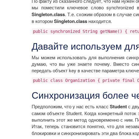
По факту из сказанного следует, что нам нужен
мы поместили ключевое слово synchronized
Singleton.class
. Т.е. схожим образом в случае 
в котором
Singleton.class
находится.
public synchronized String getName() { ret
Давайте используем дл
Мы можем использовать для выполнения синхрон
думаю, что вы уже знаете почему. Вместо син
передать объект key в качестве параметра ключе
public class Organization { private final 
Синхронизация более ч
Предположим, что у нас есть класс
Student
с дв
самом объекте Student. Когда конкретный поток
выполнить этот же метод одновременно с ним. П
Итак, теперь становится понятно, что для неза
блокировки и синхронизировать эти два блока код