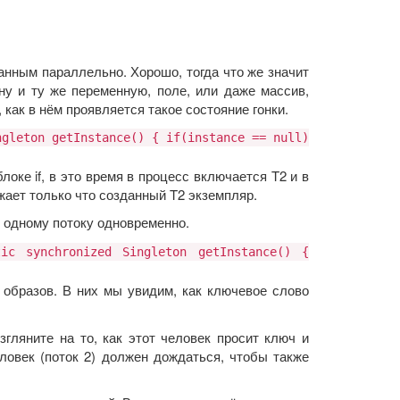
данным параллельно. Хорошо, тогда что же значит
ну и ту же переменную, поле, или даже массив,
как в нём проявляется такое состояние гонки.
ngleton getInstance() { if(instance == null)
локе if, в это время в процесс включается T2 и в
ожает только что созданный T2 экземпляр.
м одному потоку одновременно.
ic synchronized Singleton getInstance() {
 образов. В них мы увидим, как ключевое слово
гляните на то, как этот человек просит ключ и
ловек (поток 2) должен дождаться, чтобы также