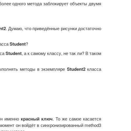
более одного метода заблокирует объекты двумя
nt2
. Думаю, что приведённые рисунки достаточно
ласса
Student
?
сса
Student
, а к самому классу, не так ли? В таком
выполнять методы в экземпляре
Student2
класса
ен именно
красный ключ
. То же самое касается
й момент он войдёт в синхронизированный method3