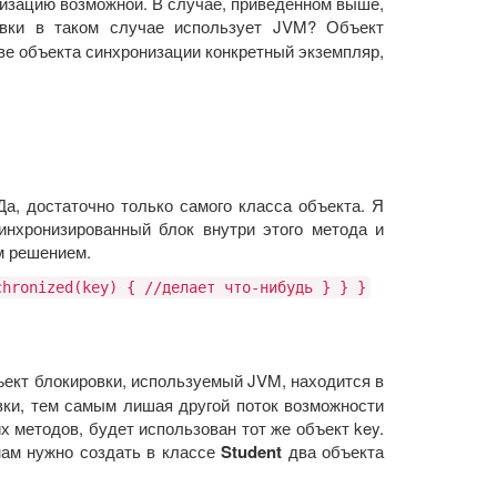
низацию возможной. В случае, приведённом выше,
овки в таком случае использует JVM? Объект
тве объекта синхронизации конкретный экземпляр,
а, достаточно только самого класса объекта. Я
инхронизированный блок внутри этого метода и
ым решением.
chronized(key) { //делает что-нибудь } } }
ъект блокировки, используемый JVM, находится в
овки, тем самым лишая другой поток возможности
 методов, будет использован тот же объект key.
 нам нужно создать в классе
Student
два объекта