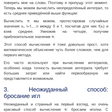
поверить мне на слово. Поэтому я пропущу этот момент.
Теперь мы можем вычислить неопределённый интеграл, то
есть среднее приведённой выше функции:
Вычислить π мы можем, протестировав случайные
значения xᵢ, i=1,…n между 0 и 1, посчитав для них f(xᵢ) и
взяв среднее. Умножив на четыре, получим
приблизительное значение π.
Этот способ вычисления π тоже довольно прост, хотя
математическое объяснение чуть более сложное, чем для
первого метода.
Его часто используют при вычислении интегралов,
особенно когда точность вычисления интеграла требует
больших затрат или найти первообразную не
представляется возможным.
3. Неожиданный способ:
бросание игл
Неожиданный и странный на первый взгляд, но очень
красивый способ вычисления π: бросаем иголки. С