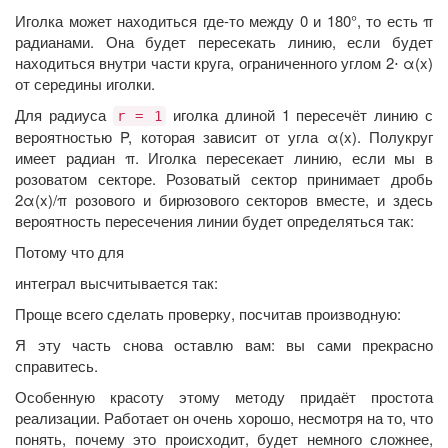
Иголка может находиться где-то между 0 и 180°, то есть π
радианами. Она будет пересекать линию, если будет
находиться внутри части круга, ограниченного углом 2⋅ α(x)
от середины иголки.
Для радиуса
иголка длиной 1 пересечёт линию с
r = 1
вероятностью P, которая зависит от угла α(x). Полукруг
имеет радиан π. Иголка пересекает линию, если мы в
розоватом секторе. Розоватый сектор принимает дробь
2α(x)/π розового и бирюзового секторов вместе, и здесь
вероятность пересечения линии будет определяться так:
Потому что для
интеграл высчитывается так:
Проще всего сделать проверку, посчитав производную:
Я эту часть снова оставлю вам: вы сами прекрасно
справитесь.
Особенную красоту этому методу придаёт простота
реализации. Работает он очень хорошо, несмотря на то, что
понять, почему это происходит, будет немного сложнее,