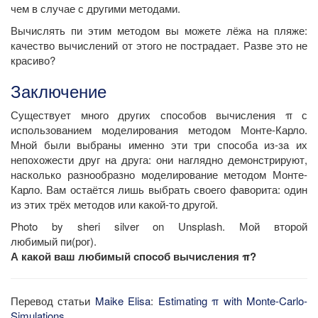
чем в случае с другими методами.
Вычислять пи этим методом вы можете лёжа на пляже:
качество вычислений от этого не пострадает. Разве это не
красиво?
Заключение
Существует много других способов вычисления π с
использованием моделирования методом Монте-Карло.
Мной были выбраны именно эти три способа из-за их
непохожести друг на друга: они наглядно демонстрируют,
насколько разнообразно моделирование методом Монте-
Карло. Вам остаётся лишь выбрать своего фаворита: один
из этих трёх методов или какой-то другой.
Photo by sheri silver on Unsplash. Мой второй
любимый пи(рог).
А какой ваш любимый способ вычисления π?
Перевод статьи
Maike Elisa
:
Estimating π with Monte-Carlo-
Simulations