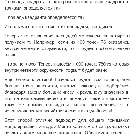
Площадь квадрата, в котором оказался наш квадрант с
точками, определяется так:
Площадь квадранта определяется так:
Используя соотношение этих площадей, находим π:
Теперь это отношение площадей умножаем на четыре и
получаем π. Например, если из 100 точек 76 оказались
внутри четверти окружности, то π будет приблизительно
равно:
Что ж, неплохо. Теперь нанесём 1 000 точек, 780 из которых
внутри четверти окружности, тогда π будет равно:
Ещё ближе к истине! Результат будет тем точнее, чем
больше точек наносится, пока мы наконец не подберёмся
благодаря закону больших чисел к реальному значению π.
Вот он наш самый первый и, пожалуй, самый простой — к
тому же самый очевидный — метод вычисления π с
использованием в расчётах элемента случайности!
Этот способ отлично подходит для общего понимания
моделирования методом Монте-Карло. Его без труда могут
освоить даже младшие школьники. Обратимся теперь к