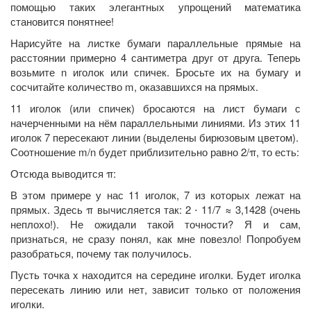
помощью таких элегантных упрощений математика
становится понятнее!
Нарисуйте на листке бумаги параллельные прямые на
расстоянии примерно 4 сантиметра друг от друга. Теперь
возьмите n иголок или спичек. Бросьте их на бумагу и
сосчитайте количество m, оказавшихся на прямых.
11 иголок (или спичек) бросаются на лист бумаги с
начерченными на нём параллельными линиями. Из этих 11
иголок 7 пересекают линии (выделены бирюзовым цветом).
Соотношение m/n будет приблизительно равно 2/π, то есть:
Отсюда выводится π:
В этом примере у нас 11 иголок, 7 из которых лежат на
прямых. Здесь π вычисляется так: 2 ⋅ 11/7 ≈ 3,1428 (очень
неплохо!). Не ожидали такой точности? Я и сам,
признаться, не сразу понял, как мне повезло! Попробуем
разобраться, почему так получилось.
Пусть точка x находится на середине иголки. Будет иголка
пересекать линию или нет, зависит только от положения
иголки.