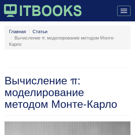
Togg
navig
Главная
Статьи
Вычисление π: моделирование методом Монте-
Карло
Вычисление π:
моделирование
методом Монте-Карло