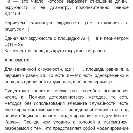
Пи — это число, которое выражает отношение длины
окружности к её диаметру, приблизительно равное
3,14159…
Нарисуем единичную окружность (т.е. окружность с
радиусом 1).
Единичная окружность с площадью A(1) = π и периметром
U(1) = 2π.
Как известно, площадь круга (окружности) равна:
А периметр:
Для единичной окружности, где r = 1, площадь равна π, а
периметр равен 2π. То есть π — это есть одновременно и
площадь единичной окружности, и её полупериметр.
Существует великое множество способов вычисления
числа π. Помимо детерминистских методов, то есть
методов без использования элемента случайности, есть
ещё вероятностные методы. Последние объединяются под
одним общим названием «моделирование методом Монте-
Карло». Прежде чем уходить с головой в математику,
разберёмся с тем, что представляет собой моделирование