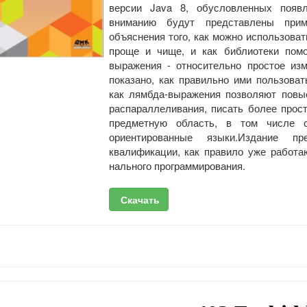
версии Java 8, обусловленных появ
вниманию будут представлены прим
объяснения того, как можно ис­пользова
проще и чище, и как библиотеки пом
выражения - относительно простое изм
показано, как правильно ими пользоват
как лямбда-выражения позволяют повы
распараллеливания, писать более прос
пред­метную область, в том числе с
ориентированные языки.Издание пр
квалификации, как правило уже работ
нального программирования.
Скачать