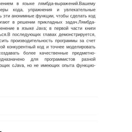
лением в языке лямбда-выражений.Вашему
еры кода, упражнения и увлекательные
ть эти анонимные функции, чтобы сделать код
огают в решении прикладных задач.Лямбда-
енение в языке Java; в первой части книги
ься.В по­следующих главах демонстрируется,
сить производительность программы за счет
той конкурентный код и точнее моделировать
оздавать более качественные предметно­
едназначено для программистов разной
ающих cJava, но не имеющих опыта функцио­