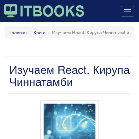
Togg
navig
Главная
Книги
Изучаем React. Кирупа Чиннатамби
Изучаем React. Кирупа
Чиннатамби