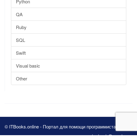
Python
QA
Ruby
SQL
Swift
Visual basic
Other
© ITBooks.online - Портал для помощи программистам 2026
pbn.book@yandex.ru