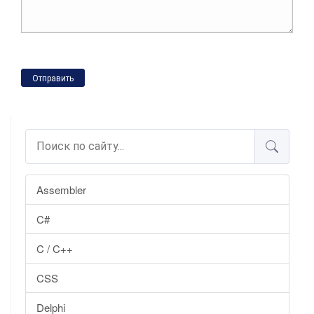
Отправить
Assembler
C#
C / C++
CSS
Delphi