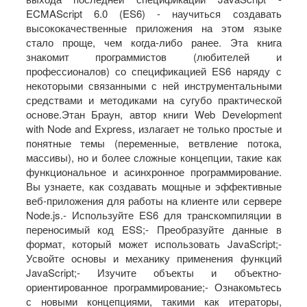
ECMAScript 6.0 (ES6) - научиться создавать
высококачественные приложения на этом языке
стало проще, чем когда-либо ранее. Эта книга
знакомит программистов (любителей и
профессионалов) со спецификацией ES6 наряду с
некоторыми связанными с ней инструментальными
средствами и методиками на сугубо практической
основе.Этан Браун, автор книги Web Development
with Node and Express, излагает не только простые и
понятные темы (переменные, ветвление потока,
массивы), но и более сложные концепции, такие как
функциональное и асинхронное программирование.
Вы узнаете, как создавать мощные и эффективные
веб-приложения для работы на клиенте или сервере
Node.js.- Используйте ES6 для транскомпиляции в
переносимый код ESS;- Преобразуйте данные в
формат, который может использовать JavaScript;-
Усвойте основы и механику применения функций
JavaScript;- Изучите объекты и объектно-
ориентированное программирование;- Ознакомьтесь
с новыми концепциями, такими как итераторы,