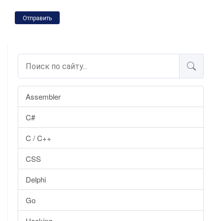
Отправить
Assembler
C#
C / C++
CSS
Delphi
Go
Hacking