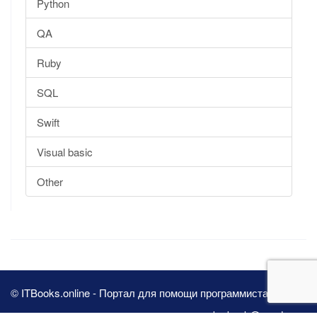
Python
QA
Ruby
SQL
Swift
Visual basic
Other
© ITBooks.online - Портал для помощи программистам 2026
pbn.book@yandex.ru