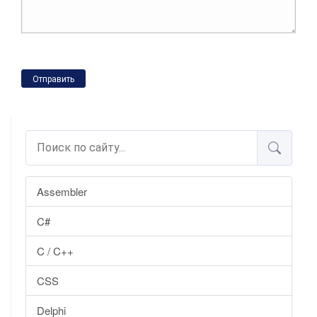
Отправить
Assembler
C#
C / C++
CSS
Delphi