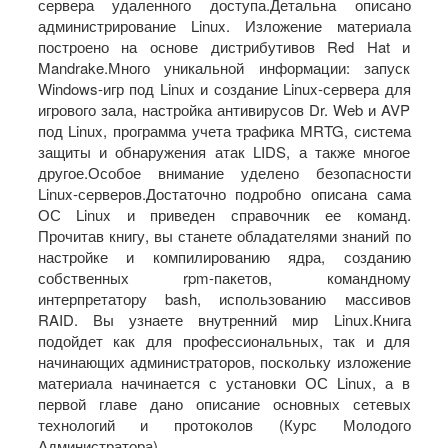
сервера удаленного доступа.Детальна описано
администрирование Linux. Изложение материала
построено на основе дистрибутивов Red Hat и
Mandrake.Много уникальной информации: запуск
Windows-игр под Linux и создание Linux-сервера для
игрового зала, настройка антивирусов Dr. Web и AVP
под Linux, программа учета трафика MRTG, система
защиты и обнаружения атак LIDS, а также многое
другое.Особое внимание уделено безопасности
Linux-серверов.Достаточно подробно описана сама
ОС Linux и приведен справочник ее команд.
Прочитав книгу, вы станете обладателями знаний по
настройке и компилированию ядра, созданию
собственных rpm-пакетов, командному
интерпретатору bash, использованию массивов
RAID. Вы узнаете внутренний мир Linux.Книга
подойдет как для профессиональных, так и для
начинающих администраторов, поскольку изложение
материала начинается с установки ОС Linux, а в
первой главе дано описание основных сетевых
технологий и протоколов (Курс Молодого
Администратора).