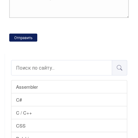
Отправить
Assembler
C#
C / C++
CSS