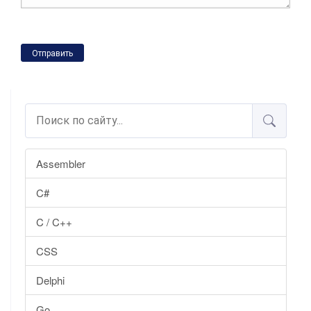
Отправить
Assembler
C#
C / C++
CSS
Delphi
Go