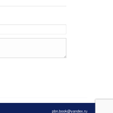
pbn.book@yandex.ru