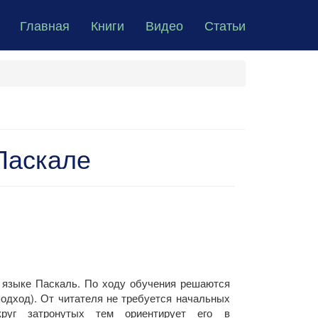
Главная
Книги
Видео
Статьи
Паскале
 языке Паскаль. По ходу обучения решаются
подход). От читателя не требуется начальных
круг затронутых тем ориентирует его в