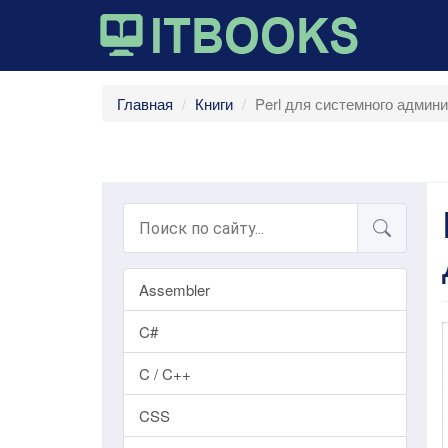
Главная
Книги
Perl для системного админ
Assembler
C#
C / C++
CSS