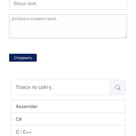
Отправить
Assembler
C#
C / C++