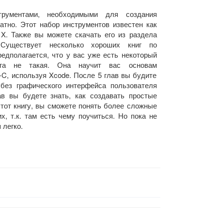
трументами, необходимыми для создания
тно. Этот набор инструментов известен как
X. Также вы можете скачать его из раздела
 Существует несколько хороших книг по
едполагается, что у вас уже есть некоторый
ига не такая. Она научит вас основам
e-C, используя Xcode. После 5 глав вы будите
без графического интерфейса пользователя
ав вы будете знать, как создавать простые
этот книгу, вы сможете понять более сложные
х, т.к. там есть чему поучиться. Но пока не
 легко.