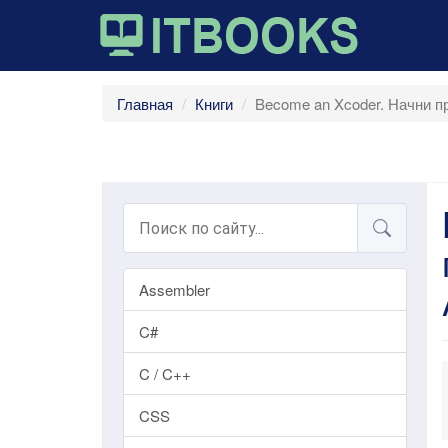
Главная
Книги
Become an Xcoder. Начни про
Assembler
C#
C / C++
CSS