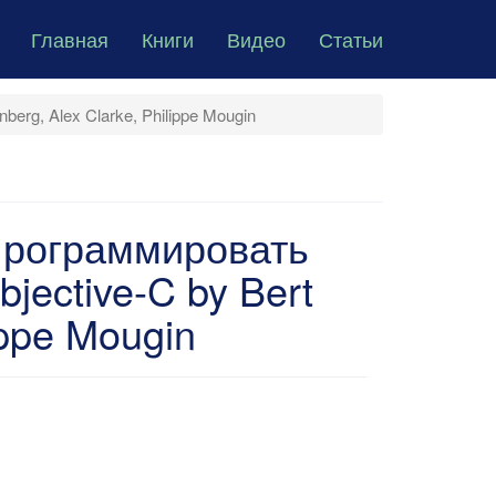
Главная
Книги
Видео
Статьи
erg, Alex Clarke, Philippe Mougin
программировать
jective-C by Bert
ippe Mougin