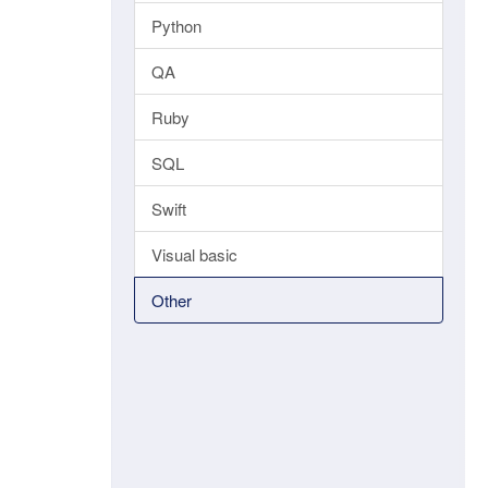
Python
QA
Ruby
SQL
Swift
Visual basic
Other