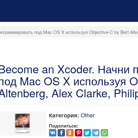
граммировать под Mac OS X используя Objective-C by Bert Altenb
Become an Xcoder. Начни 
под Mac OS X используя Ob
Altenberg, Alex Clarke, Phil
Other
Категория:
Поделиться: