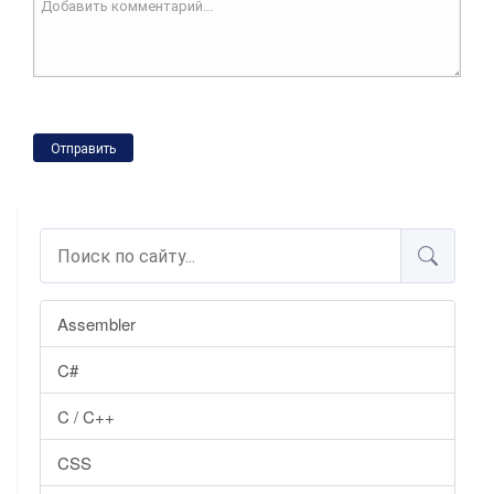
Отправить
Assembler
C#
C / C++
CSS