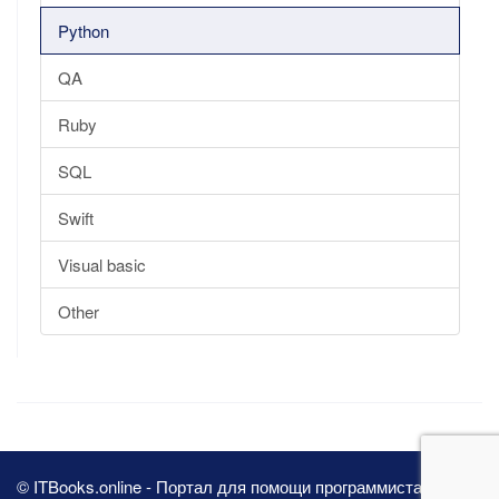
Python
QA
Ruby
SQL
Swift
Visual basic
Other
© ITBooks.online - Портал для помощи программистам 2026