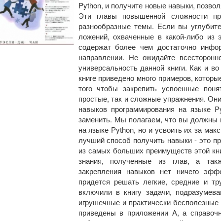
Python, и получите новые навыки, позво
Эти главы повышенной сложности пре
разнообразные темы. Если вы углубите
ложений, охваченные в какой-либо из э
содержат более чем достаточно инфо
направлении. Не ожидайте всесторонн
универсальность данной книги. Как и во 
книге приведено много при­меров, котор
того чтобы закрепить усвоенные поня
простые, так и сложные упражнения. Он
навыков програм­мирования на языке P
заменить. Мы полагаем, что вы должны 
на языке Python, но и усвоить их за ма
лучший способ получить навыки - это пр
из самых больших преимуществ этой кн
знания, полученные из глав, а такж
закрепления навыков нет ничего эфф
придется решать легкие, средние и т
включили в книгу задачи, подразумев
игрушечные и практически бесполезные 
приведены в приложении А, а справоч