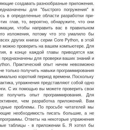
ляющие создавать разнообразные приложе­ния.
дназначены для "быстрого погружения" в
сь в определенные области разработки при­
тих глав, то, вероятно, обнаружите, что они
рмации, чтобы направить вас в правильном
его изложения, потому что это умалило бы
всех других книгах серии Core Python, в этой
ые можно проверить на вашем компьютере. Для
тия, в конце каждой главы приводятся как
и предназначены для проверки ваших знаний и
ython. Практический опыт ничем невозможно
не только получить навыки программирования
ксимально короткий период времени. Поскольку
актика, упражнения пред­ставляют собой одно
иги. С их помощью вы можете проверить свои
е получить опыт про­граммирования. Для
ективнее, чем разработка приложений. Вам
рудные проблемы. По прось­бе читателей мы
ающие необходимость писать большие, а не
программы. Ответы на неко­торые упражнения
ные таблицы - в прило­жении Б. Я хотел бы