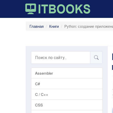
Главная
Книги
Python: создание приложен
Assembler
C#
C / C++
CSS