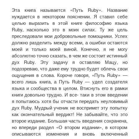
Эта книга называется «Путь Ruby». Название
нуждается в некотором пояснении. Я ставил себе
целью выразить в этой книге философию языка
Ruby, насколько это в моих силах. Ту же цель
преследовали мои добровольные помощники. Успех
должно разделить между всеми, а ошибки остаются
моей и только моей виной. Конечно, я не могу
абсолютно точно сказать, в чем же состоит истинный
дух Ruby. Эту задачу я оставляю Мацу, но
подозреваю, что даже ему трудно будет облечь свои
ощущения в слова. Короче говоря, «Путь Ruby» —
всего лишь книга, а Путь Ruby — удел создателя
языка и сообщества в целом. Втиснуть его в рамки
книги довольно трудно. И все- таки в этом введении
я попытаюсь хотя бы отчасти передать неуловимый
дух Ruby. Мудрый ученик не воспримет эту попытку
как окончательный вердикт! Не забывайте, что это
второе издание. Большая часть введения сохранена,
но впереди раздел «О втором издании», в котором
описываются изменения и вновь включенный