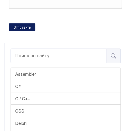
Отправить
Assembler
C#
C / C++
CSS
Delphi