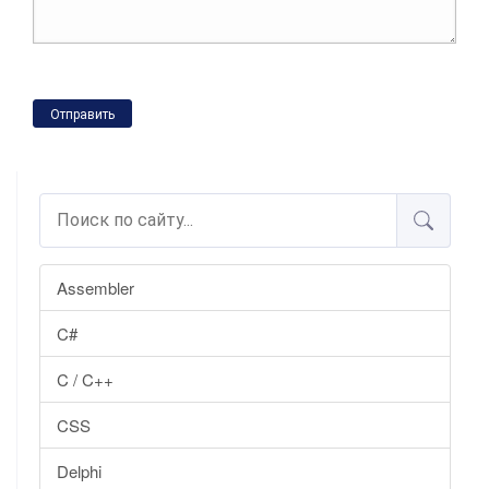
Отправить
Assembler
C#
C / C++
CSS
Delphi