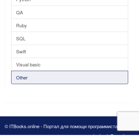
QA
Ruby
SQL
Swift
Visual basic
Other
© ITBooks.online - Портал для помощи программистам 2026
pbn.book@yandex.ru