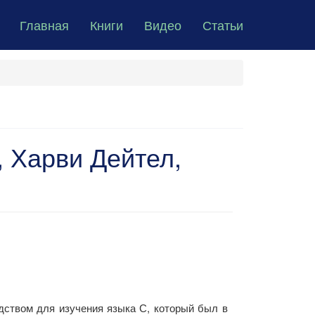
Главная
Книги
Видео
Статьи
, Харви Дейтел,
дством для изучения языка С, который был в