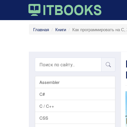
Главная
Книги
Как программировать на С,
Assembler
C#
C / C++
CSS