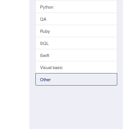
Python
QA
Ruby
SQL
Swift
Visual basic
Other