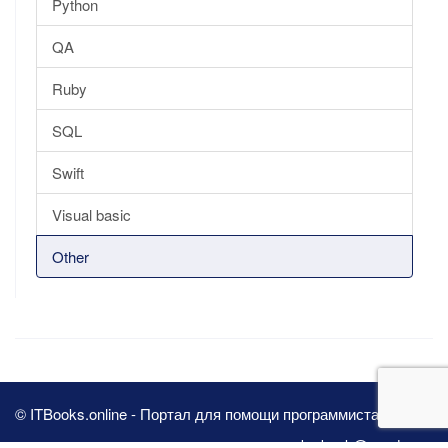
Python
QA
Ruby
SQL
Swift
Visual basic
Other
© ITBooks.online - Портал для помощи программистам 2026
pbn.book@yandex.ru