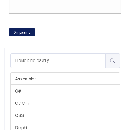
Отправить
Assembler
C#
C / C++
CSS
Delphi