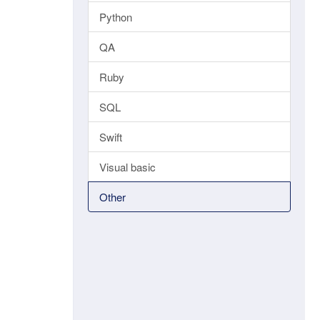
Python
QA
Ruby
SQL
Swift
Visual basic
Other