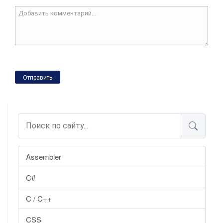
Отправить
Assembler
C#
C / C++
CSS