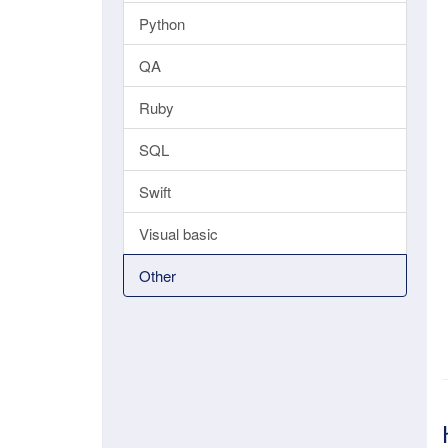
Python
QA
Ruby
SQL
Swift
Visual basic
Other