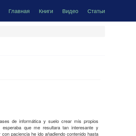
Главная
Книги
Видео
Статьи
ases de informática y suelo crear mis propios
o esperaba que me resultara tan interesante y
 y con paciencia he ido añadiendo contenido hasta