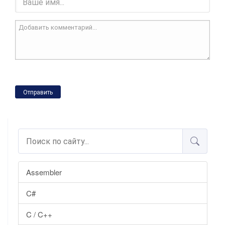
Отправить
Assembler
C#
C / C++