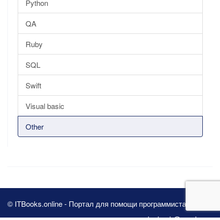
Python
QA
Ruby
SQL
Swift
Visual basic
Other
© ITBooks.online - Портал для помощи программистам 2026
pbn.book@yandex.ru