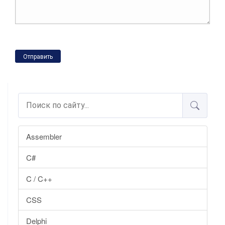
Отправить
Assembler
C#
C / C++
CSS
Delphi