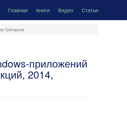
Главная
Книги
Видео
Статьи
ир Григорьев
indows-приложений
ций, 2014,