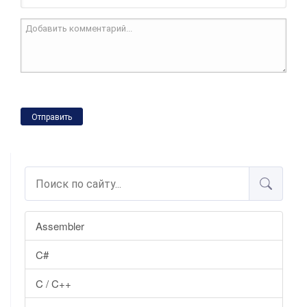
Отправить
Assembler
C#
C / C++