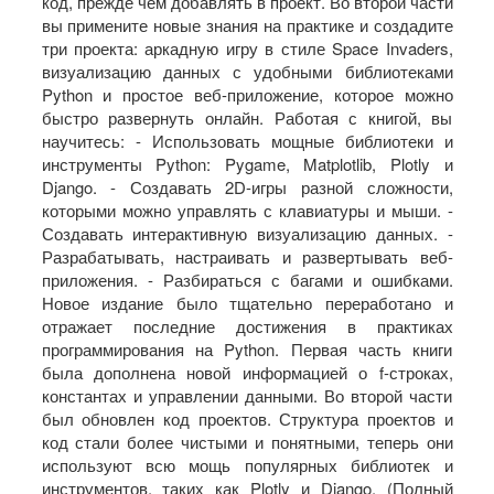
код, прежде чем добавлять в проект. Во второй части
вы примените новые знания на практике и создадите
три проекта: аркадную игру в стиле Space Invaders,
визуализацию данных с удобными библиотеками
Python и простое веб-приложение, которое можно
быстро развернуть онлайн. Работая с книгой, вы
научитесь: - Использовать мощные библиотеки и
инструменты Python: Pygame, Matplotlib, Plotly и
Django. - Создавать 2D-игры разной сложности,
которыми можно управлять с клавиатуры и мыши. -
Создавать интерактивную визуализацию данных. -
Разрабатывать, настраивать и развертывать веб-
приложения. - Разбираться с багами и ошибками.
Новое издание было тщательно переработано и
отражает последние достижения в практиках
программирования на Python. Первая часть книги
была дополнена новой информацией о f-строках,
константах и управлении данными. Во второй части
был обновлен код проектов. Структура проектов и
код стали более чистыми и понятными, теперь они
используют всю мощь популярных библиотек и
инструментов, таких как Plotly и Django. (Полный