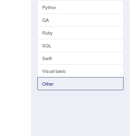
Python
QA
Ruby
SQL
Swift
Visual basic
Other