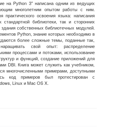
ие на Python 3" написана одним из ведущих
ающим многолетним опытом работы с ним.
я практического освоения языка: написания
 стандартной библиотеки, так и сторонних
 и здания собственных библиотечных модулей.
ементов Python, знание которых необходимо в
ждаются более сложные темы, поданные так,
наращивать свой опыт: распределение
ькими процессами и потоками, использование
руктур и функций, создание приложений для
ми DBI. Книга может служить как учебником,
ется многочисленными примерами, доступными
есь код примеров был протестирован с
ows, Linux и Mac OS X.