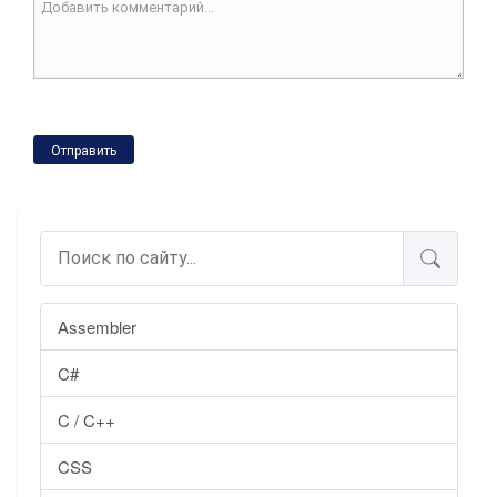
Отправить
Assembler
C#
C / C++
CSS