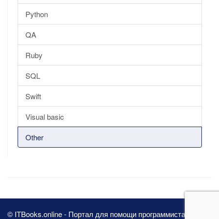
Python
QA
Ruby
SQL
Swift
Visual basic
Other
© ITBooks.online - Портал для помощи программистам 2026