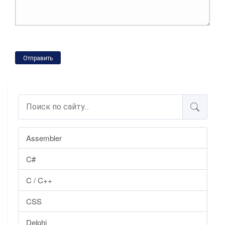
Отправить
Assembler
C#
C / C++
CSS
Delphi