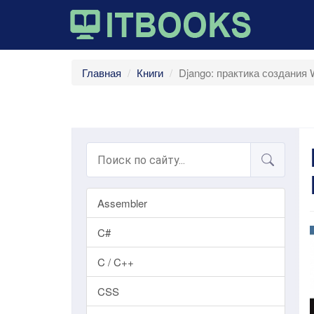
Главная
Книги
Django: практика создания 
Assembler
C#
C / C++
CSS