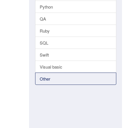
Python
QA
Ruby
SQL
Swift
Visual basic
Other