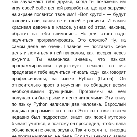
как зауважают тебя друзья, когда ты покажешь им
игру своей собственной разработки, где при загрузке
на экране появится твое имя! «Вот круто!» — будут
говорить они, качая ее с твоей странички. И самая
красивая девочка в классе, узнав об этом, наконец
обратит на тебя внимание... Но для этого надо
научиться программировать. Это сложно? Ну, на
самом деле не очень. Главное — поставить себе
цель и ломиться к ней напролом, как носорог через
джунгли. Ты наверняка знаешь, что языков
программирования существует немало, но мы
предлагаем тебе научиться «писать код», как говорят
профессионалы, на языке Python (Питон). Он
относительно прост в изучении, но обладает всеми
необходимыми функциями. Программы на нем
получаются быстрыми и легко читаемыми. Эту книгу
по языку Python написали два человека. Взрослый
дядька-программист и его сын. Этот сын тоже совсем
недавно был подростком, знает как порой муторно
бывает учиться, и поэтому он проследил, чтобы папа
объяснялся не очень заумно. Так что если ты никогда
не программировал, не беда. Если ты знаком с азами