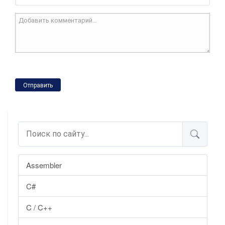
Отправить
Assembler
C#
C / C++