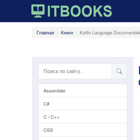
Главная
Книги
Kotlin Language Documentat
Assembler
C#
C / C++
CSS