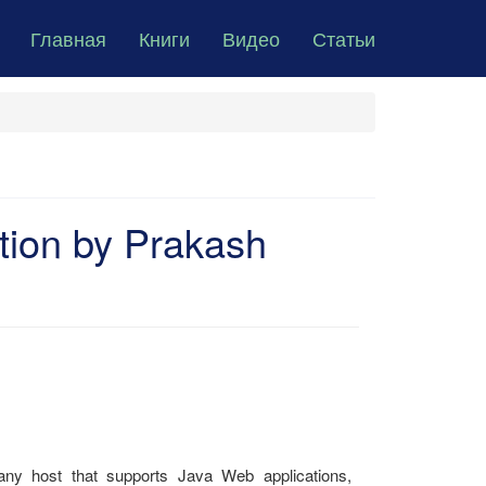
Главная
Книги
Видео
Статьи
tion by Prakash
 any host that supports Java Web applications,