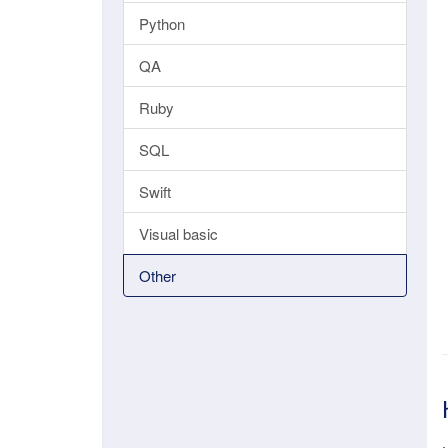
Python
QA
Ruby
SQL
Swift
Visual basic
Other