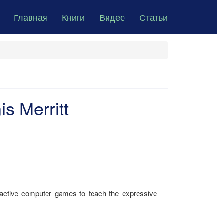
Главная
Книги
Видео
Статьи
s Merritt
nteractive computer games to teach the expressive