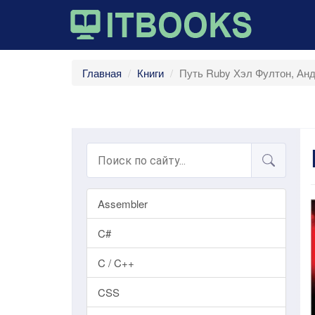
Главная
Книги
Путь Ruby Хэл Фултон, Анд
Assembler
C#
C / C++
CSS