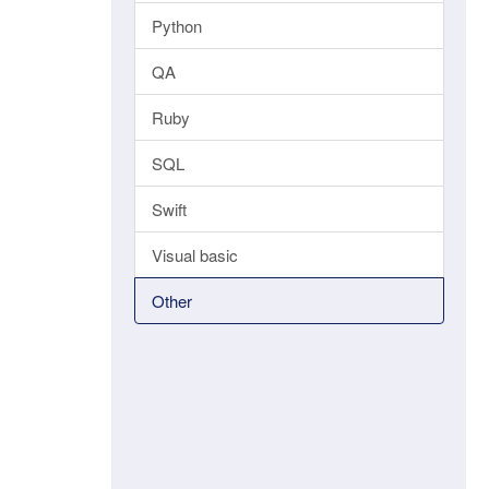
Python
QA
Ruby
SQL
Swift
Visual basic
Other