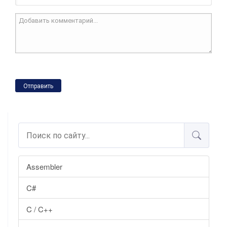
Отправить
Assembler
C#
C / C++