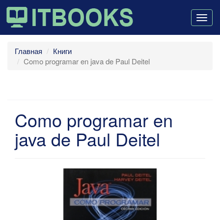
Togg
navig
Главная
Книги
Como programar en java de Paul Deitel
Como programar en
java de Paul Deitel