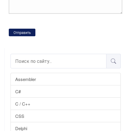
Отправить
Assembler
C#
C / C++
CSS
Delphi