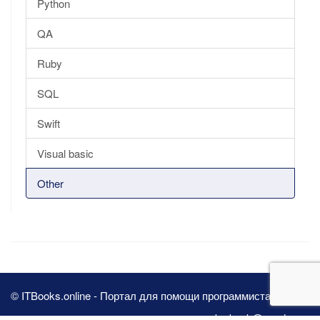
Python
QA
Ruby
SQL
Swift
Visual basic
Other
© ITBooks.online - Портал для помощи программистам 2026
pbn.book@yandex.ru