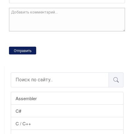
Отправить
Assembler
C#
C / C++