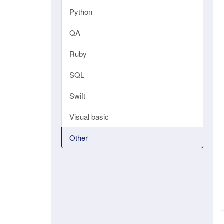
Python
QA
Ruby
SQL
Swift
Visual basic
Other