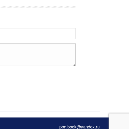
pbn.book@yandex.ru