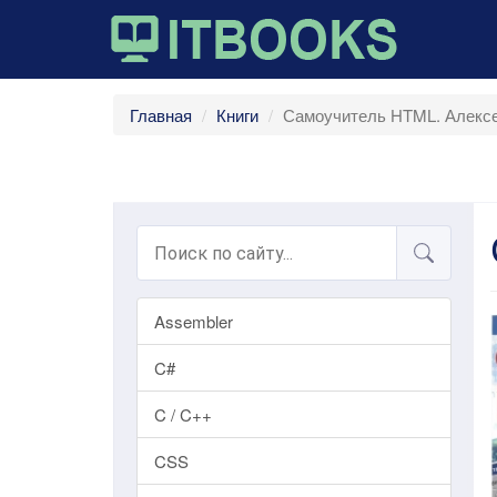
Главная
Книги
Самоучитель HTML. Алексе
Assembler
C#
C / C++
CSS