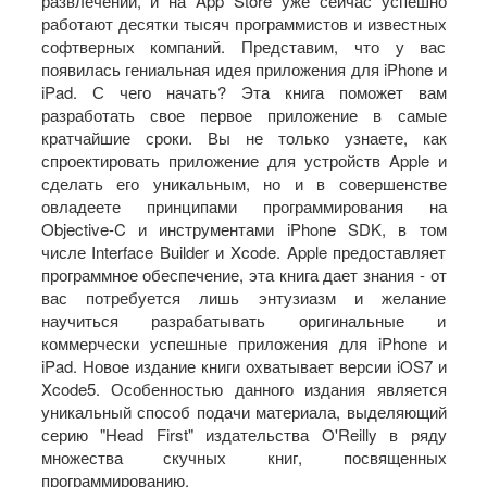
развлечений, и на App Store уже сейчас успешно
работают десятки тысяч программистов и известных
софтверных компаний. Представим, что у вас
появилась гениальная идея приложения для iPhone и
iPad. С чего начать? Эта книга поможет вам
разработать свое первое приложение в самые
кратчайшие сроки. Вы не только узнаете, как
спроектировать приложение для устройств Apple и
сделать его уникальным, но и в совершенстве
овладеете принципами программирования на
Objective-C и инструментами iPhone SDK, в том
числе Interface Builder и Xcode. Apple предоставляет
программное обеспечение, эта книга дает знания - от
вас потребуется лишь энтузиазм и желание
научиться разрабатывать оригинальные и
коммерчески успешные приложения для iPhone и
iPad. Новое издание книги охватывает версии iOS7 и
Xcode5. Особенностью данного издания является
уникальный способ подачи материала, выделяющий
серию "Head First" издательства O'Reilly в ряду
множества скучных книг, посвященных
программированию.