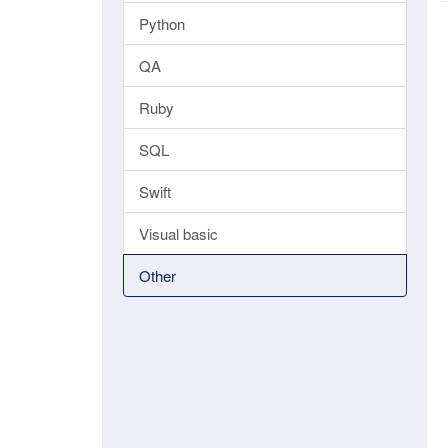
Python
QA
Ruby
SQL
Swift
Visual basic
Other