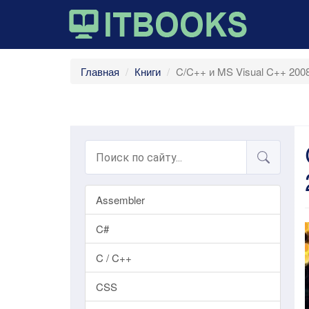
Главная
Книги
C/C++ и MS Visual C++ 200
Assembler
C#
C / C++
CSS