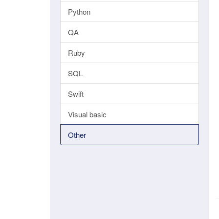
Python
QA
Ruby
SQL
Swift
Visual basic
Other