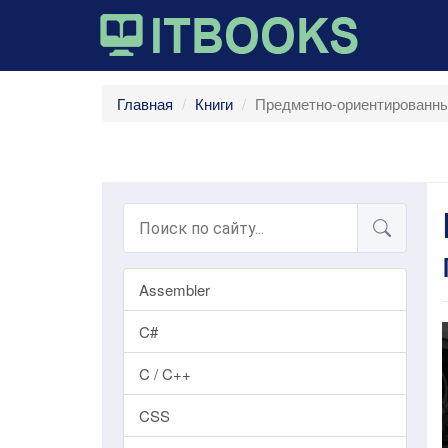
Главная
Книги
Предметно-ориентированны
Assembler
C#
C / C++
CSS